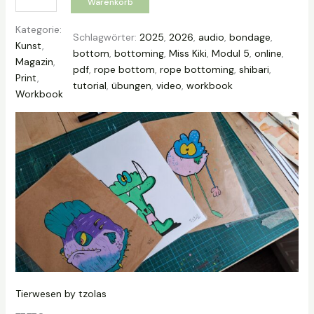
Warenkorb
9
y
,
B
Kategorie:
9
Schlagwörter:
2025
, 
2026
, 
audio
, 
bondage
, 
o
Kunst
, 
9
bottom
, 
bottoming
, 
Miss Kiki
, 
Modul 5
, 
online
, 
t
Magazin
, 
€
pdf
, 
rope bottom
, 
rope bottoming
, 
shibari
, 
t
Print
, 
tutorial
, 
übungen
, 
video
, 
workbook
o
Workbook
m
J
o
u
r
n
a
l
M
e
n
g
Tierwesen by tzolas
e