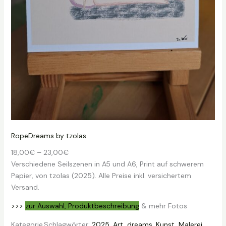
RopeDreams by tzolas
P
18,00
€
–
23,00
€
r
Verschiedene Seilszenen in A5 und A6, Print auf schwerem
e
Papier, von tzolas (2025). Alle Preise inkl. versichertem
i
Versand.
s
>>>
zur Auswahl, Produktbeschreibung
& mehr Fotos
s
p
Kategorie
Schlagwörter:
2025
, 
Art
, 
dreams
, 
Kunst
, 
Malerei
, 