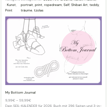
a
:
Kunst
, 
portrait
, 
print
, 
ropedream
, 
Self
, 
Shibari Art
, 
teddy
, 
n
Print
träume
, 
tzolas
n
e
:
1
8
,
0
0
€
b
i
s
2
3
,
My Bottom Journal
0
P
9,99
€
–
59,99
€
0
r
Dein SEIL-KALENDER für 2026: Buch mit 296 Seiten und 3-in-