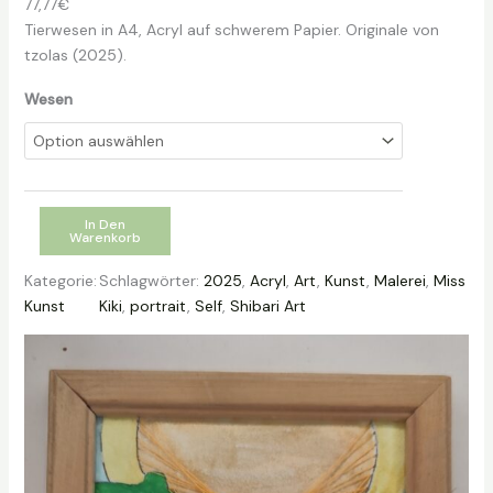
77,77
€
Tierwesen in A4, Acryl auf schwerem Papier. Originale von
tzolas (2025).
Wesen
T
In Den
Warenkorb
i
e
Kategorie:
Schlagwörter:
2025
, 
Acryl
, 
Art
, 
Kunst
, 
Malerei
, 
Miss
r
Kunst
Kiki
, 
portrait
, 
Self
, 
Shibari Art
w
e
s
e
n
b
y