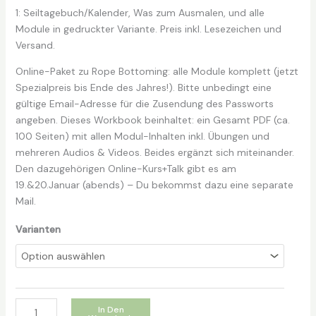
€
e
1: Seiltagebuch/Kalender, Was zum Ausmalen, und alle
i
Module in gedruckter Variante. Preis inkl. Lesezeichen und
s
Versand.
s
Online-Paket zu Rope Bottoming: alle Module komplett (jetzt
p
Spezialpreis bis Ende des Jahres!). Bitte unbedingt eine
a
gültige Email-Adresse für die Zusendung des Passworts
n
angeben. Dieses Workbook beinhaltet: ein Gesamt PDF (ca.
n
100 Seiten) mit allen Modul-Inhalten inkl. Übungen und
e
mehreren Audios & Videos. Beides ergänzt sich miteinander.
:
Den dazugehörigen Online-Kurs+Talk gibt es am
9
19.&20.Januar (abends) – Du bekommst dazu eine separate
,
Mail.
9
9
Varianten
€
b
i
s
5
M
In Den