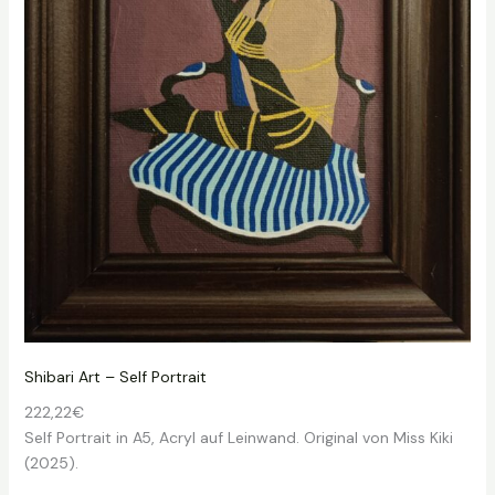
e
n
S
h
i
b
a
r
i
G
i
r
l
M
e
Shibari Art – Self Portrait
n
222,22
€
g
Self Portrait in A5, Acryl auf Leinwand. Original von Miss Kiki
e
(2025).