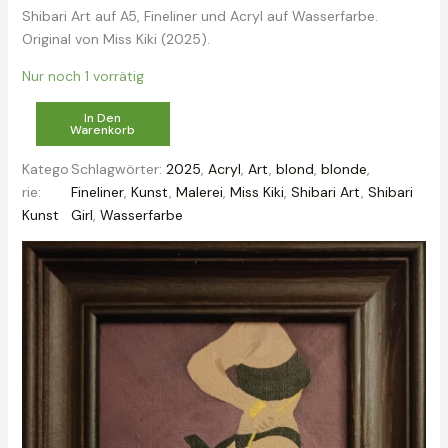
e
Shibari Art auf A5, Fineliner und Acryl auf Wasserfarbe.
Original von Miss Kiki (2025).
Nur noch 1 vorrätig
S
In Den
Warenkorb
h
i
Katego
Schlagwörter:
2025
, 
Acryl
, 
Art
, 
blond
, 
blonde
, 
b
rie:
Fineliner
, 
Kunst
, 
Malerei
, 
Miss Kiki
, 
Shibari Art
, 
Shibari
a
Kunst
Girl
, 
Wasserfarbe
r
i
A
r
t
–
G
o
l
d