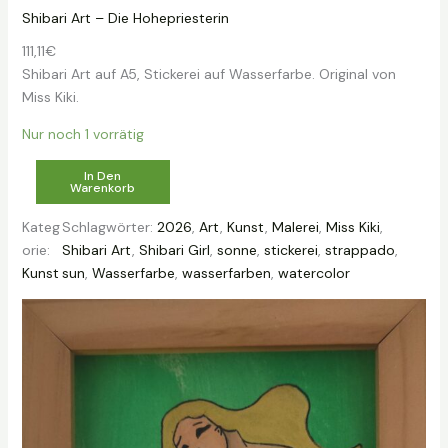
Shibari Art – Die Hohepriesterin
111,11
€
Shibari Art auf A5, Stickerei auf Wasserfarbe. Original von
Miss Kiki.
Nur noch 1 vorrätig
S
In Den
Warenkorb
h
i
Kateg
Schlagwörter:
2026
, 
Art
, 
Kunst
, 
Malerei
, 
Miss Kiki
, 
b
orie:
Shibari Art
, 
Shibari Girl
, 
sonne
, 
stickerei
, 
strappado
, 
a
Kunst
sun
, 
Wasserfarbe
, 
wasserfarben
, 
watercolor
r
i
A
r
t
–
D
i