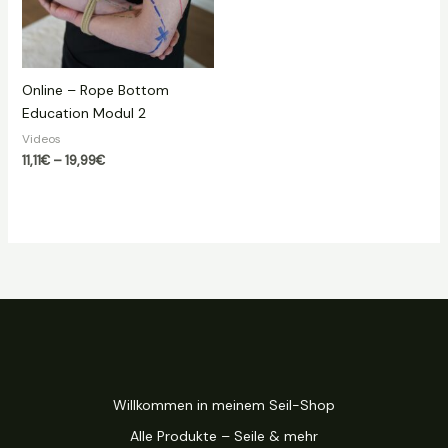
Online – Rope Bottom
Education Modul 2
Videos
Preisspanne:
11,11
€
–
19,99
€
11,11€
bis
19,99€
Willkommen in meinem Seil-Shop
Alle Produkte – Seile & mehr