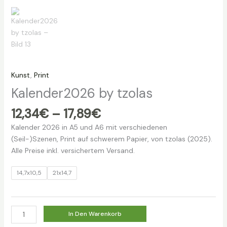
Kunst
,
Print
Kalender2026 by tzolas
Preisspanne:
12,34
€
–
17,89
€
12,34€
Kalender 2026 in A5 und A6 mit verschiedenen
bis
(Seil-)Szenen, Print auf schwerem Papier, von tzolas (2025).
17,89€
Alle Preise inkl. versichertem Versand.
14,7x10,5
21x14,7
Kalender2026
In Den Warenkorb
by