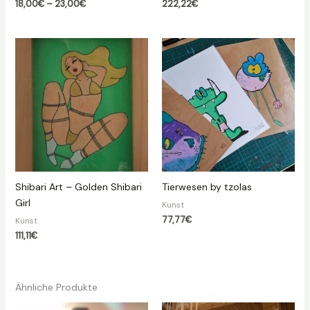
Preisspanne:
18,00
€
–
23,00
€
222,22
€
18,00€
bis
23,00€
Shibari Art – Golden Shibari
Tierwesen by tzolas
Girl
Kunst
77,77
€
Kunst
111,11
€
Ähnliche Produkte