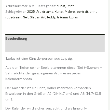
tzolas
Artikelnummer:
n. v.
Kategorien:
Kunst
,
Print
Menge
Schlagwörter:
2025
,
Art
,
dreams
,
Kunst
,
Malerei
,
portrait
,
print
,
ropedream
,
Self
,
Shibari Art
,
teddy
,
träume
,
tzolas
Beschreibung
Zusätzliche Informationen
Tzolas ist eine Künstlerperson aus Leipzig.
Aus den Tiefen seiner Seele stammen diese (Seil)-Szenen –
Sehnsüchte der ganz eigenen Art – eines jeden
Kalendermonats.
Der Kalender ist ein Print, daher mehrfach vorhanden.
Erwerbbar in den Größen A5 (21×14,7 cm) und A6 (14,7×10,5
cm).
Der Kalender wird sicher verpackt und als Einwurf-