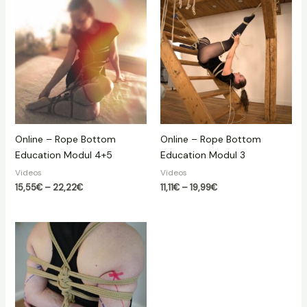
Online – Rope Bottom
Online – Rope Bottom
Education Modul 4+5
Education Modul 3
Videos
Videos
Preisspanne:
Preisspanne:
15,55
€
–
22,22
€
11,11
€
–
19,99
€
15,55€
11,11€
bis
bis
22,22€
19,99€