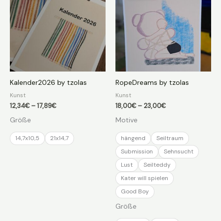
Kalender2026 by tzolas
RopeDreams by tzolas
Kunst
Kunst
Preisspanne:
Preisspanne:
12,34
€
–
17,89
€
18,00
€
–
23,00
€
12,34€
18,00€
Größe
Motive
bis
bis
17,89€
23,00€
14,7x10,5
21x14,7
hängend
Seiltraum
Submission
Sehnsucht
Lust
Seilteddy
Kater will spielen
Good Boy
Größe