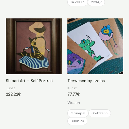
14,7x10,5
21x14,7
Shibari Art – Self Portrait
Tierwesen by tzolas
Kunst
Kunst
222,22
€
77,77
€
Wesen
Grumpel
Spitzzahn
Bubbles