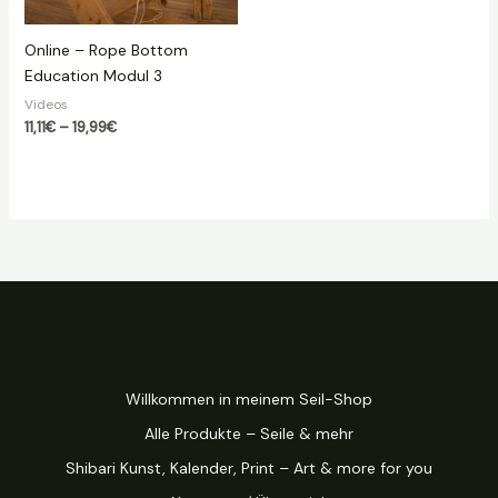
Online – Rope Bottom
Education Modul 3
Videos
Preisspanne:
11,11
€
–
19,99
€
11,11€
bis
19,99€
Willkommen in meinem Seil-Shop
Alle Produkte – Seile & mehr
Shibari Kunst, Kalender, Print – Art & more for you