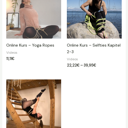
Online Kurs – Yoga Ropes
Online Kurs – Selfties Kapitel
2-3
Videos
11,11
€
Videos
Preisspanne:
22,22
€
–
39,95
€
22,22€
bis
39,95€