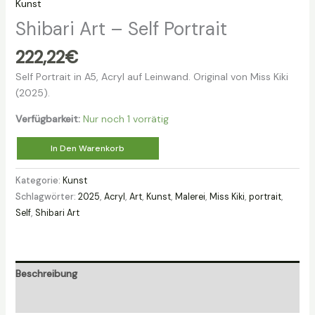
Kunst
Shibari Art – Self Portrait
222,22
€
Self Portrait in A5, Acryl auf Leinwand. Original von Miss Kiki
(2025).
Verfügbarkeit:
Nur noch 1 vorrätig
Shibari
In Den Warenkorb
Art
-
Kategorie:
Kunst
Self
Schlagwörter:
2025
,
Acryl
,
Art
,
Kunst
,
Malerei
,
Miss Kiki
,
portrait
,
Portrait
Self
,
Shibari Art
Menge
Beschreibung
Zusätzliche Informationen