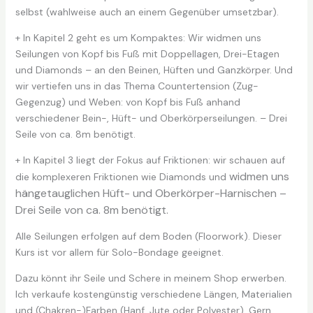
selbst (wahlweise auch an einem Gegenüber umsetzbar).
+ In
Kapitel 2
geht es um Kompaktes: Wir widmen uns
Seilungen von Kopf bis Fuß mit Doppellagen, Drei-Etagen
und Diamonds – an den Beinen, Hüften und Ganzkörper. Und
wir vertiefen uns in das Thema Countertension (Zug-
Gegenzug) und Weben: von Kopf bis Fuß anhand
verschiedener Bein-, Hüft- und Oberkörperseilungen. – Drei
Seile von ca. 8m benötigt.
+ In
Kapitel 3 liegt der
Fokus auf Friktionen: wir schauen auf
widmen uns
die komplexeren Friktionen wie Diamonds und
hängetauglichen Hüft- und Oberkörper-Harnischen –
Drei Seile von ca. 8m benötigt.
Alle Seilungen erfolgen auf dem Boden (Floorwork). Dieser
Kurs ist vor allem für Solo-Bondage geeignet.
Dazu könnt ihr Seile und Schere in meinem Shop erwerben.
Ich verkaufe kostengünstig verschiedene Längen, Materialien
und (Chakren-)Farben (Hanf, Jute oder Polyester). Gern