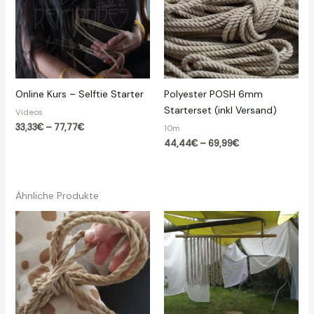
Online Kurs – Selftie Starter
Polyester POSH 6mm
Starterset (inkl Versand)
Videos
Preisspanne:
33,33
€
–
77,77
€
10m
33,33€
Preisspanne:
44,44
€
–
69,99
€
bis
44,44€
77,77€
bis
69,99€
Ähnliche Produkte