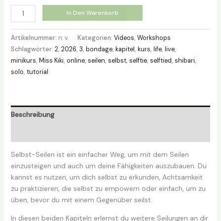
Online
In Den Warenkorb
Kurs
-
Artikelnummer:
n. v.
Kategorien:
Videos
,
Workshops
Selfties
Schlagwörter:
2
,
2026
,
3
,
bondage
,
kapitel
,
kurs
,
life
,
live
,
Kapitel
minikurs
,
Miss Kiki
,
online
,
seilen
,
selbst
,
selftie
,
selftied
,
shibari
,
2-
solo
,
tutorial
3
Menge
Beschreibung
Zusätzliche Informationen
Selbst-Seilen ist ein einfacher Weg, um mit dem Seilen
einzusteigen und auch um deine Fähigkeiten auszubauen. Du
kannst es nutzen, um dich selbst zu erkunden, Achtsamkeit
zu praktizieren, die selbst zu empowern oder einfach, um zu
üben, bevor du mit einem Gegenüber seilst.
In diesen beiden Kapiteln erlernst du weitere Seilungen an dir