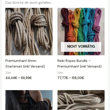
Das könnte dir auch gefallen …
NICHT VORRÄTIG
Premiumhanf 6mm
Reiki Ropes Bundle –
Starterset (inkl Versand)
Premiumhanf (inkl Versand)
10m
10m
Preisspanne:
Preisspanne:
44,44
€
–
69,99
€
77,77
€
–
156,00
€
44,44€
77,77€
bis
bis
69,99€
156,00€