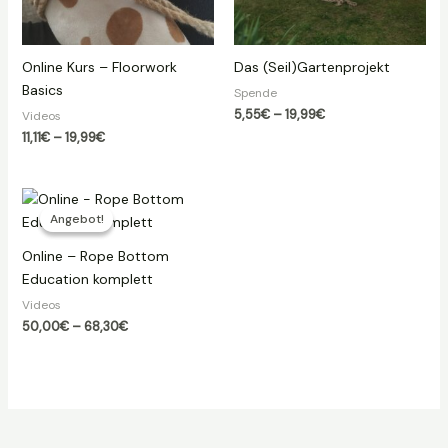
Online Kurs – Floorwork
Das (Seil)Gartenprojekt
Basics
Spende
Preisspanne:
5,55
€
–
19,99
€
Videos
5,55€
Preisspanne:
11,11
€
–
19,99
€
bis
11,11€
19,99€
bis
19,99€
Angebot!
Angebot!
Online – Rope Bottom
Education komplett
Videos
Preisspanne:
50,00
€
–
68,30
€
50,00€
bis
68,30€