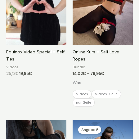
Equinox Video Special – Self
Online Kurs – Self Love
Ties
Ropes
Videos
Bundle
Ursprünglicher
Aktueller
Preisspanne:
25,13
€
19,95
€
14,02
€
–
79,95
€
Preis
Preis
14,02€
Was
war:
ist:
bis
25,13€
19,95€.
79,95€
Videos
Videos+Seile
nur Seile
Angebot!