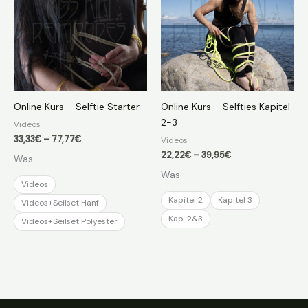
Online Kurs – Selftie Starter
Online Kurs – Selfties Kapitel
2-3
Videos
Preisspanne:
33,33
€
–
77,77
€
Videos
33,33€
Preisspanne:
22,22
€
–
39,95
€
Was
bis
22,22€
77,77€
Was
bis
Videos
39,95€
Kapitel 2
Kapitel 3
Videos+Seilset Hanf
Kap. 2&3
Videos+Seilset Polyester