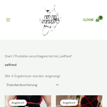
Zum
Inhalt
springen
0,00
€
Main
Menu
Start
/ Produkte verschlagwortet mit „selftied“
selftied
Alle 4 Ergebnisse werden angezeigt
Angebot!
Angebot!