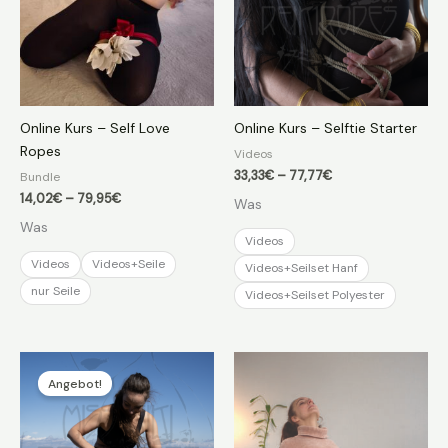
Online Kurs – Self Love
Online Kurs – Selftie Starter
Ropes
Videos
Preisspanne:
33,33
€
–
77,77
€
Bundle
33,33€
Preisspanne:
14,02
€
–
79,95
€
Was
bis
14,02€
77,77€
Was
bis
Videos
79,95€
Videos
Videos+Seile
Videos+Seilset Hanf
nur Seile
Videos+Seilset Polyester
Angebot!