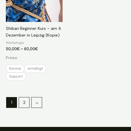
Shibari Beginner Kurs – am 4.
Dezember in Leipzig (Kopie)
Workshops
Preisspanne:
50,00
€
–
60,00
€
50,00€
Preise
bis
60,00€
Normal
ermäßigt
Support
1
2
→