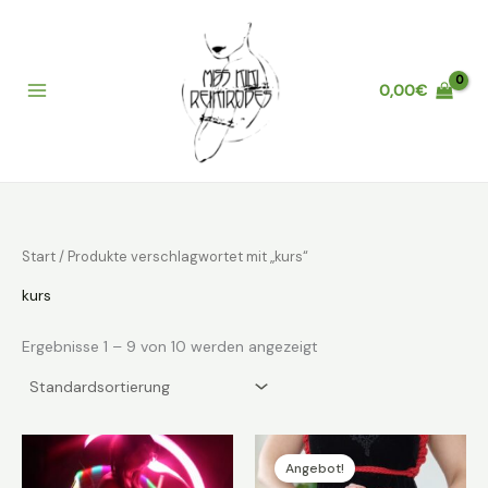
Zum
Inhalt
springen
0,00
€
Main
Menu
Start
/ Produkte verschlagwortet mit „kurs“
kurs
Ergebnisse 1 – 9 von 10 werden angezeigt
Angebot!