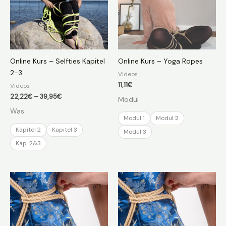
Online Kurs – Selfties Kapitel
Online Kurs – Yoga Ropes
2-3
Videos
11,11
€
Videos
Preisspanne:
22,22
€
–
39,95
€
Modul
22,22€
Was
bis
Modul 1
Modul 2
39,95€
Kapitel 2
Kapitel 3
Modul 3
Kap. 2&3