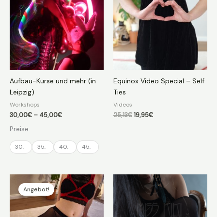
Aufbau-Kurse und mehr (in
Equinox Video Special – Self
Leipzig)
Ties
Workshops
Videos
Preisspanne:
Ursprünglicher
Aktueller
30,00
€
–
45,00
€
25,13
€
19,95
€
30,00€
Preis
Preis
Preise
bis
war:
ist:
45,00€
25,13€
19,95€.
30,-
35,-
40,-
45,-
Angebot!