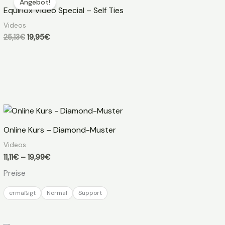
Angebot!
Equinox Video Special – Self Ties
Videos
Ursprünglicher
Aktueller
25,13
€
19,95
€
Preis
Preis
war:
ist:
25,13€
19,95€.
Online Kurs – Diamond-Muster
Videos
Preisspanne:
11,11
€
–
19,99
€
11,11€
Preise
bis
19,99€
ermäßigt
Normal
Support