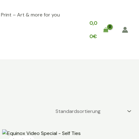
, Print – Art & more for you
0,0
0
€