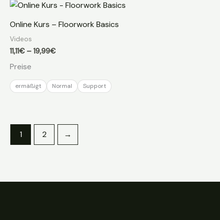
Online Kurs – Floorwork Basics
Videos
Preisspanne:
11,11
€
–
19,99
€
11,11€
Preise
bis
19,99€
ermäßigt
Normal
Support
1
2
→