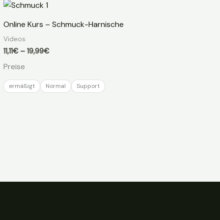
Online Kurs – Schmuck-Harnische
Videos
Preisspanne:
11,11
€
–
19,99
€
11,11€
Preise
bis
19,99€
ermäßigt
Normal
Support