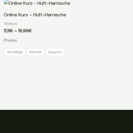
Online Kurs – Hüft-Harnische
Videos
Preisspanne:
11,11
€
–
19,99
€
11,11€
Preise
bis
19,99€
ermäßigt
Normal
Support