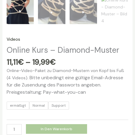
Videos
Online Kurs – Diamond-Muster
Preisspanne:
11,11
€
–
19,99
€
11,11€
Online-Video-Paket zu Diamond-Mustern von Kopf bis Fuß
bis
. Bitte unbedingt eine gültige Email-Adresse
(4 Videos)
19,99€
für die Zusendung des Passworts angeben.
Preisgestaltung: Pay-what-you-can
ermäßigt
Normal
Support
Online
In Den Warenkorb
Kurs