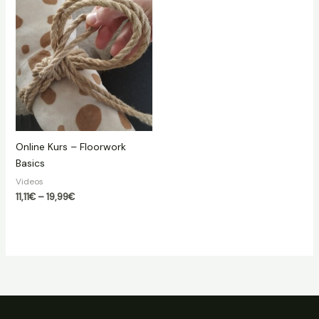
Online Kurs – Floorwork
Basics
Videos
Preisspanne:
11,11
€
–
19,99
€
11,11€
bis
19,99€