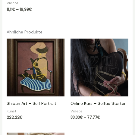
Videos
Preisspanne:
11,11
€
–
19,99
€
11,11€
bis
19,99€
Ähnliche Produkte
Shibari Art – Self Portrait
Online Kurs – Selftie Starter
Kunst
Videos
Preisspanne:
222,22
€
33,33
€
–
77,77
€
33,33€
bis
77,77€