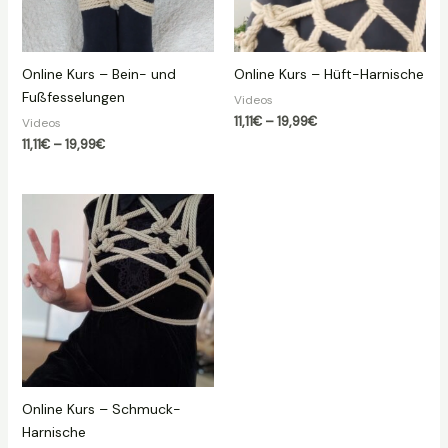
Online Kurs – Bein- und
Online Kurs – Hüft-Harnische
Fußfesselungen
Videos
Preisspanne:
11,11
€
–
19,99
€
Videos
11,11€
Preisspanne:
11,11
€
–
19,99
€
bis
11,11€
19,99€
bis
19,99€
Online Kurs – Schmuck-
Harnische