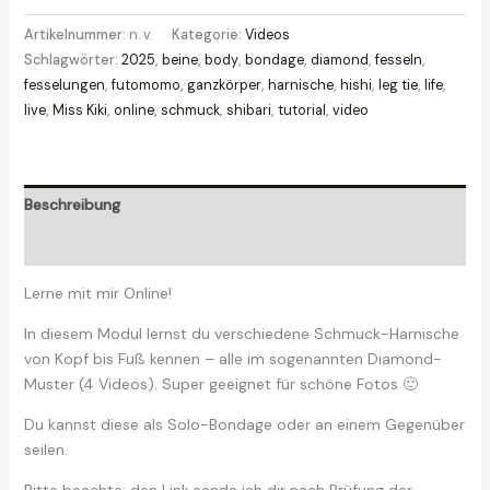
-
Artikelnummer:
n. v.
Kategorie:
Videos
Diamond-
Schlagwörter:
2025
,
beine
,
body
,
bondage
,
diamond
,
fesseln
,
Muster
fesselungen
,
futomomo
,
ganzkörper
,
harnische
,
hishi
,
leg tie
,
life
,
Menge
live
,
Miss Kiki
,
online
,
schmuck
,
shibari
,
tutorial
,
video
Beschreibung
Zusätzliche Informationen
Lerne mit mir Online!
In diesem Modul lernst du verschiedene Schmuck-Harnische
von Kopf bis Fuß kennen – alle im sogenannten Diamond-
Muster (4 Videos). Super geeignet für schöne Fotos 🙂
Du kannst diese als Solo-Bondage oder an einem Gegenüber
seilen.
Bitte beachte: den Link sende ich dir nach Prüfung der