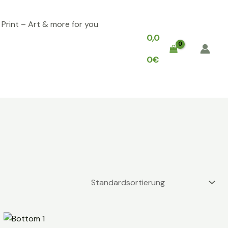
, Print – Art & more for you
0,0
0
€