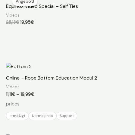
Angebot!
Equinox Video Special – Self Ties
Videos
Ursprünglicher
Aktueller
25,13
€
19,95
€
Preis
Preis
war:
ist:
25,13€
19,95€.
Online – Rope Bottom Education Modul 2
Videos
Preisspanne:
11,11
€
–
19,99
€
11,11€
prices
bis
19,99€
ermäßigt
Normalpreis
Support