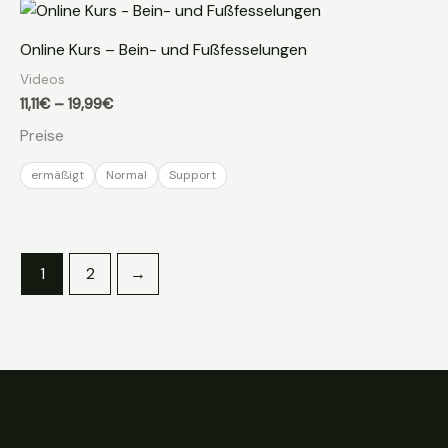
Online Kurs – Bein- und Fußfesselungen
Videos
Preisspanne:
11,11
€
–
19,99
€
11,11€
Preise
bis
19,99€
ermäßigt
Normal
Support
1
2
→