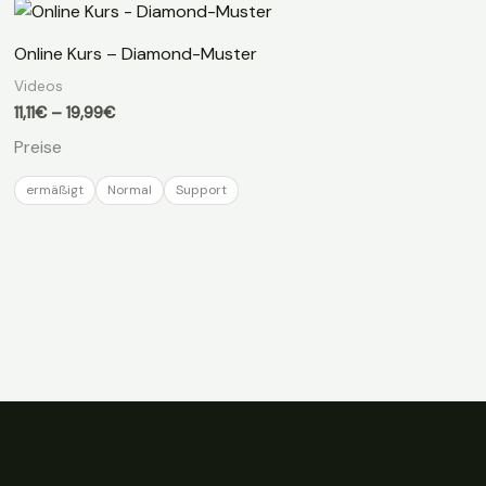
Online Kurs – Diamond-Muster
Videos
Preisspanne:
11,11
€
–
19,99
€
11,11€
Preise
bis
19,99€
ermäßigt
Normal
Support