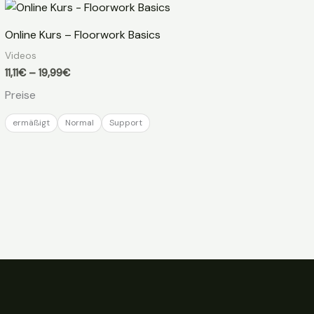
Online Kurs – Floorwork Basics
Videos
Preisspanne:
11,11
€
–
19,99
€
11,11€
Preise
bis
19,99€
ermäßigt
Normal
Support