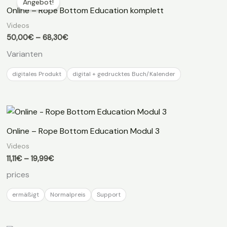
Angebot!
Online – Rope Bottom Education komplett
Videos
Preisspanne:
50,00
€
–
68,30
€
50,00€
Varianten
bis
68,30€
digitales Produkt
digital + gedrucktes Buch/Kalender
Online – Rope Bottom Education Modul 3
Videos
Preisspanne:
11,11
€
–
19,99
€
11,11€
prices
bis
19,99€
ermäßigt
Normalpreis
Support