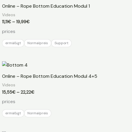
Online – Rope Bottom Education Modul 1
Videos
Preisspanne:
11,11
€
–
19,99
€
11,11€
prices
bis
19,99€
ermäßigt
Normalpreis
Support
Online – Rope Bottom Education Modul 4+5
Videos
Preisspanne:
15,55
€
–
22,22
€
15,55€
prices
bis
22,22€
ermäßigt
Normalpreis