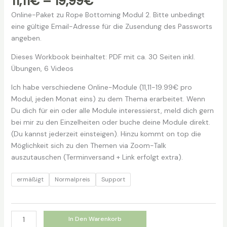
Preisspanne:
11,11
€
–
19,99
€
11,11€
Online-Paket zu Rope Bottoming Modul 2. Bitte unbedingt
bis
eine gültige Email-Adresse für die Zusendung des Passworts
19,99€
angeben.
Dieses Workbook beinhaltet: PDF mit ca. 30 Seiten inkl.
Übungen, 6 Videos
Ich habe verschiedene Online-Module (11,11-19.99€ pro
Modul, jeden Monat eins) zu dem Thema erarbeitet. Wenn
Du dich für ein oder alle Module interessierst, meld dich gern
bei mir zu den Einzelheiten oder buche deine Module direkt.
(Du kannst jederzeit einsteigen). Hinzu kommt on top die
Möglichkeit sich zu den Themen via Zoom-Talk
auszutauschen (Terminversand + Link erfolgt extra).
ermäßigt
Normalpreis
Support
Online
In Den Warenkorb