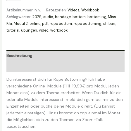
-
Rope
Artikelnummer:
n. v.
Kategorien:
Videos
,
Workbook
Bottom
Schlagwörter:
2025
,
audio
,
bondage
,
bottom
,
bottoming
,
Miss
Education
Kiki
,
Modul 2
,
online
,
pdf
,
rope bottom
,
rope bottoming
,
shibari
,
Modul
tutorial
,
übungen
,
video
,
workbook
2
Menge
Beschreibung
Zusätzliche Informationen
Du interessierst dich für Rope Bottoming? Ich habe
verschiedene Online-Module (11,11-19,99€ pro Modul, jeden
Monat eins) zu dem Thema erarbeitet. Wenn Du dich für ein
oder alle Module interessierst, meld dich gern bei mir zu den
Einzelheiten oder buche deine Module direkt. (Du kannst
jederzeit einsteigen). Hinzu kommt on top einmal im Monat
die Möglichkeit sich zu den Themen via Zoom-Talk
auszutauschen.