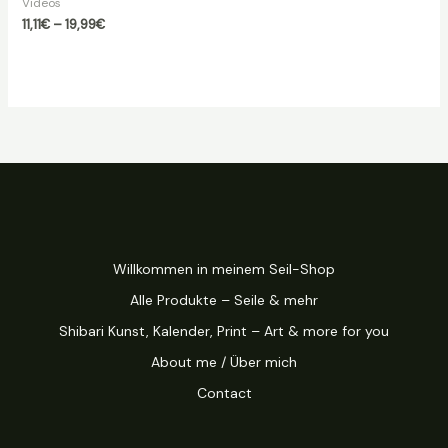
Videos
Preisspanne:
11,11
€
–
19,99
€
11,11€
bis
19,99€
Willkommen in meinem Seil-Shop
Alle Produkte – Seile & mehr
Shibari Kunst, Kalender, Print – Art & more for you
About me / Über mich
Contact