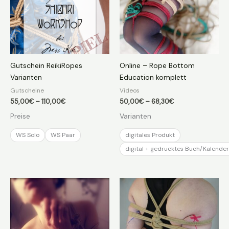
Gutschein ReikiRopes
Online – Rope Bottom
Varianten
Education komplett
Gutscheine
Videos
Preisspanne:
Preisspanne:
55,00
€
–
110,00
€
50,00
€
–
68,30
€
55,00€
50,00€
Preise
Varianten
bis
bis
110,00€
68,30€
WS Solo
WS Paar
digitales Produkt
digital + gedrucktes Buch/Kalender