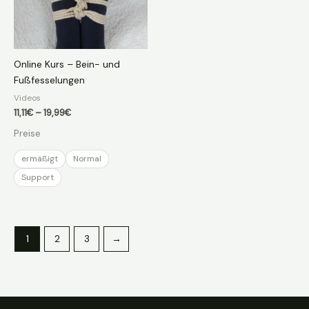
Online Kurs – Bein- und
Fußfesselungen
Videos
Preisspanne:
11,11
€
–
19,99
€
11,11€
Preise
bis
19,99€
ermäßigt
Normal
Support
1
2
3
→