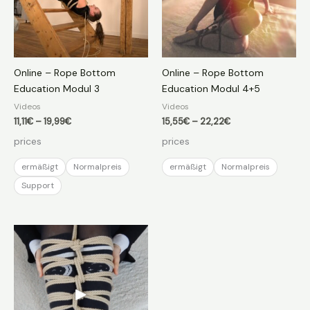
Online – Rope Bottom
Online – Rope Bottom
Education Modul 3
Education Modul 4+5
Videos
Videos
Preisspanne:
Preisspanne:
11,11
€
–
19,99
€
15,55
€
–
22,22
€
11,11€
15,55€
prices
prices
bis
bis
19,99€
22,22€
ermäßigt
Normalpreis
ermäßigt
Normalpreis
Support