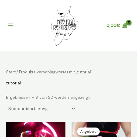
Zum
Inhalt
springen
0,00
€
Main
Menu
Start
/ Produkte verschlagwortet mit „tutorial“
tutorial
Ergebnisse 1 – 9 von 22 werden angezeigt
Angebot!