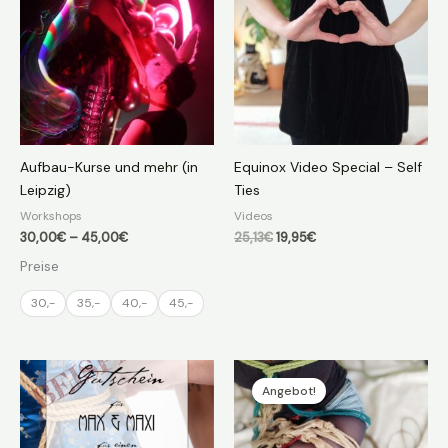
Aufbau-Kurse und mehr (in
Equinox Video Special – Self
Leipzig)
Ties
Workshops
Videos
Preisspanne:
Ursprünglicher
Aktueller
30,00
€
–
45,00
€
25,13
€
19,95
€
30,00€
Preis
Preis
Preise
bis
war:
ist:
45,00€
25,13€
19,95€.
30,-
35,-
40,-
45,-
Angebot!