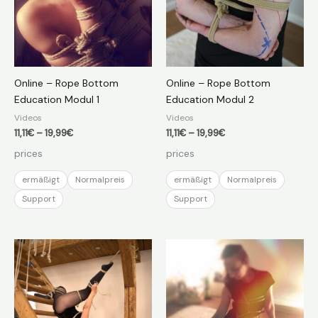
Online – Rope Bottom
Online – Rope Bottom
Education Modul 1
Education Modul 2
Videos
Videos
Preisspanne:
Preisspanne:
11,11
€
–
19,99
€
11,11
€
–
19,99
€
11,11€
11,11€
prices
prices
bis
bis
19,99€
19,99€
ermäßigt
Normalpreis
ermäßigt
Normalpreis
Support
Support