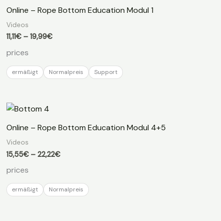
Online – Rope Bottom Education Modul 1
Videos
Preisspanne:
11,11
€
–
19,99
€
11,11€
prices
bis
19,99€
ermäßigt
Normalpreis
Support
Online – Rope Bottom Education Modul 4+5
Videos
Preisspanne:
15,55
€
–
22,22
€
15,55€
prices
bis
22,22€
ermäßigt
Normalpreis