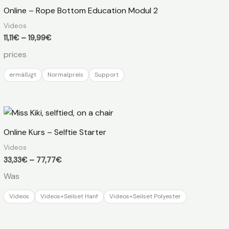
Online – Rope Bottom Education Modul 2
Videos
Preisspanne:
11,11
€
–
19,99
€
11,11€
prices
bis
19,99€
ermäßigt
Normalpreis
Support
Online Kurs – Selftie Starter
Videos
Preisspanne:
33,33
€
–
77,77
€
33,33€
Was
bis
77,77€
Videos
Videos+Seilset Hanf
Videos+Seilset Polyester