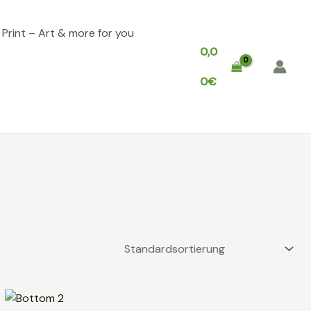
, Print – Art & more for you
0,0
0
€