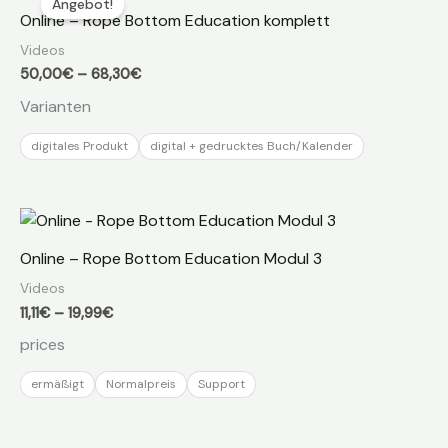
Angebot!
Online – Rope Bottom Education komplett
Videos
Preisspanne:
50,00
€
–
68,30
€
50,00€
Varianten
bis
68,30€
digitales Produkt
digital + gedrucktes Buch/Kalender
Online – Rope Bottom Education Modul 3
Videos
Preisspanne:
11,11
€
–
19,99
€
11,11€
prices
bis
19,99€
ermäßigt
Normalpreis
Support