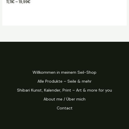
Preisspanne:
11,11
€
–
19,99
€
11,11€
bis
19,99€
Willkommen in meinem Seil-Shop
Alle Produkte – Seile & mehr
Shibari Kunst, Kalender, Print – Art & more for you
About me / Über mich
Contact