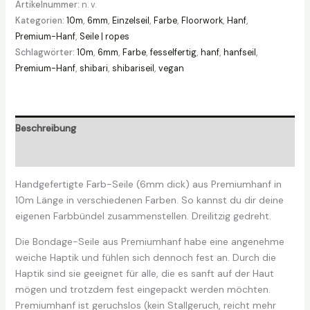
Artikelnummer:
n. v.
Premiumhanf
Kategorien:
10m
,
6mm
,
Einzelseil
,
Farbe
,
Floorwork
,
Hanf
,
farbig
Premium-Hanf
,
Seile | ropes
6mm
Schlagwörter:
10m
,
6mm
,
Farbe
,
fesselfertig
,
hanf
,
hanfseil
,
(inkl
Premium-Hanf
,
shibari
,
shibariseil
,
vegan
Versand)
Menge
Beschreibung
Zusätzliche Informationen
Handgefertigte Farb-Seile (6mm dick) aus Premiumhanf in
10m Länge in verschiedenen Farben. So kannst du dir deine
eigenen Farbbündel zusammenstellen. Dreilitzig gedreht.
Die Bondage-Seile aus Premiumhanf habe eine angenehme
weiche Haptik und fühlen sich dennoch fest an. Durch die
Haptik sind sie geeignet für alle, die es sanft auf der Haut
mögen und trotzdem fest eingepackt werden möchten.
Premiumhanf ist geruchslos (kein Stallgeruch, reicht mehr