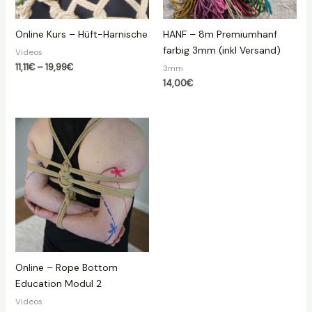
Online Kurs – Hüft-Harnische
HANF – 8m Premiumhanf
farbig 3mm (inkl Versand)
Videos
Preisspanne:
11,11
€
–
19,99
€
3mm
11,11€
14,00
€
bis
19,99€
Online – Rope Bottom
Education Modul 2
Videos