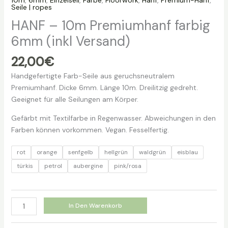
10m
,
6mm
,
Einzelseil
,
Farbe
,
Floorwork
,
Hanf
,
Premium-Hanf
,
Seile | ropes
HANF – 10m Premiumhanf farbig
6mm (inkl Versand)
22,00
€
Handgefertigte Farb-Seile aus geruchsneutralem
Premiumhanf. Dicke 6mm. Länge 10m. Dreilitzig gedreht.
Geeignet für alle Seilungen am Körper.
Gefärbt mit Textilfarbe in Regenwasser. Abweichungen in den
Farben können vorkommen. Vegan. Fesselfertig.
rot
orange
senfgelb
hellgrün
waldgrün
eisblau
türkis
petrol
aubergine
pink/rosa
HANF
In Den Warenkorb
-
10m