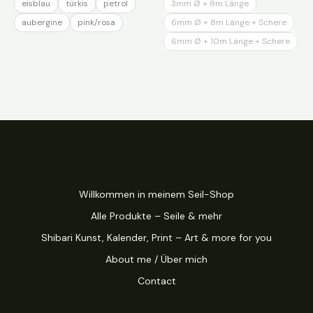
eisblau
türkis
petrol
3mm Ø + 8m Länge
aubergine
pink/rosa
6mm Ø + 8m Länge + Schere
6mm Ø + 10m Länge + Schere
Willkommen in meinem Seil-Shop
Alle Produkte – Seile & mehr
Shibari Kunst, Kalender, Print – Art & more for you
About me / Über mich
Contact