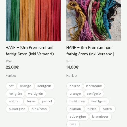
HANF – 10m Premiumhanf
HANF – 8m Premiumhanf
farbig 6mm (inkl Versand)
farbig 3mm (inkl Versand)
10m
3mm
22,00
€
14,00
€
Farbe
Farbe
rot
orange
senfgelb
hellrot
bordeaux
hellgrün
waldgrün
orange
senfgelb
eisblau
türkis
petrol
batikgrün
waldgrün
aubergine
pink/rosa
eisblau
türkis
petrol
aubergine
brombeer
rosa