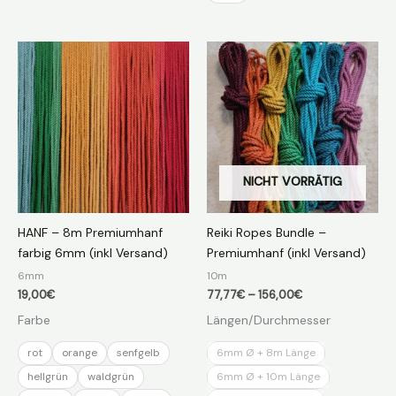
NICHT VORRÄTIG
HANF – 8m Premiumhanf
Reiki Ropes Bundle –
farbig 6mm (inkl Versand)
Premiumhanf (inkl Versand)
6mm
10m
Preisspanne:
19,00
€
77,77
€
–
156,00
€
77,77€
Farbe
Längen/Durchmesser
bis
156,00€
rot
orange
senfgelb
6mm Ø + 8m Länge
hellgrün
waldgrün
6mm Ø + 10m Länge