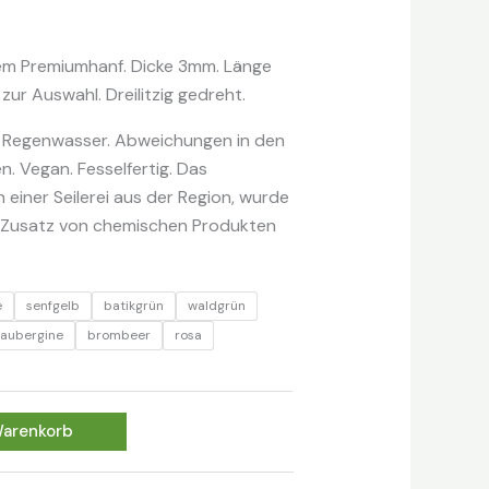
lem Premiumhanf. Dicke 3mm. Länge
ur Auswahl. Dreilitzig gedreht.
in Regenwasser. Abweichungen in den
 Vegan. Fesselfertig. Das
einer Seilerei aus der Region, wurde
e Zusatz von chemischen Produkten
e
senfgelb
batikgrün
waldgrün
aubergine
brombeer
rosa
Warenkorb