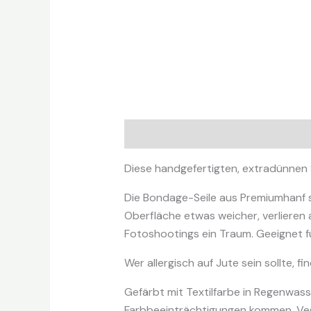
Beschreibung
Zusätzliche Infor
Diese handgefertigten, extradünnen S
Die Bondage-Seile aus Premiumhanf si
Oberfläche etwas weicher, verlieren 
Fotoshootings ein Traum. Geeignet fü
Wer allergisch auf Jute sein sollte, 
Gefärbt mit Textilfarbe in Regenwas
Farbbeeinträchtigungen kommen. Vegan