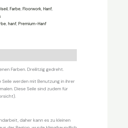
lseil
,
Farbe
,
Floorwork
,
Hanf
,
s
rbe
,
hanf
,
Premium-Hanf
nen Farben. Dreilitzig gedreht.
 Seile werden mit Benutzung in ihrer
malen. Diese Seile sind zudem für
rsicht).
darbeit, daher kann es zu kleinen
aus der Region, wurde klimafreundlich