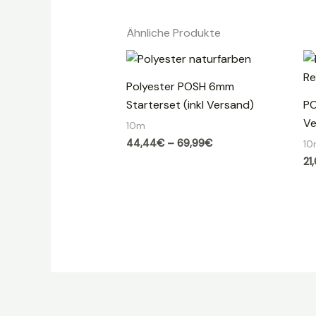
Ähnliche Produkte
Polyester POSH 6mm
Starterset (inkl Versand)
PO
Ve
10m
Preisspanne:
44,44
€
–
69,99
€
1
44,44€
21
bis
69,99€