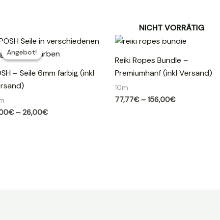
NICHT VORRÄTIG
Angebot!
Angebot!
Reiki Ropes Bundle –
SH – Seile 6mm farbig (inkl
Premiumhanf (inkl Versand)
rsand)
10m
Preisspanne:
77,77
€
–
156,00
€
0m
77,77€
Preisspanne:
,00
€
–
26,00
€
bis
21,00€
156,00€
bis
26,00€