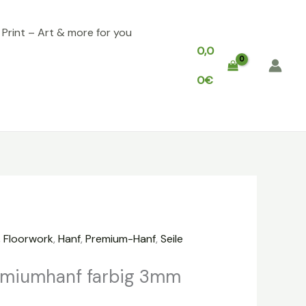
, Print – Art & more for you
0,0
0
€
,
Floorwork
,
Hanf
,
Premium-Hanf
,
Seile
miumhanf farbig 3mm