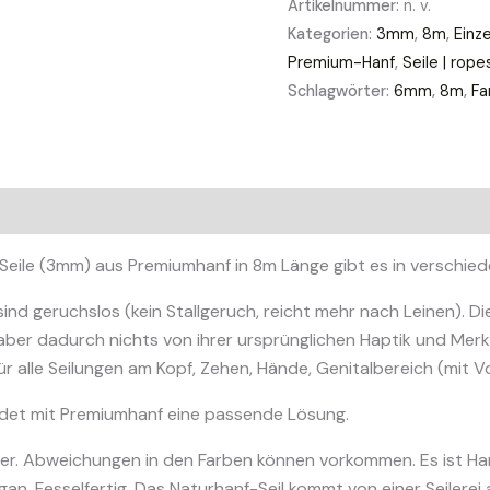
Artikelnummer:
n. v.
Premiumhanf
Kategorien:
3mm
,
8m
,
Einze
farbig
Premium-Hanf
,
Seile | rope
3mm
Schlagwörter:
6mm
,
8m
,
Fa
(inkl
Versand)
Menge
mationen
eile (3mm) aus Premiumhanf in 8m Länge gibt es in verschiede
nd geruchslos (kein Stallgeruch, reicht mehr nach Leinen). Die
aber dadurch nichts von ihrer ursprünglichen Haptik und Merk
r alle Seilungen am Kopf, Zehen, Hände, Genitalbereich (mit Vo
findet mit Premiumhanf eine passende Lösung.
ser. Abweichungen in den Farben können vorkommen. Es ist Han
. Fesselfertig. Das Naturhanf-Seil kommt von einer Seilerei 