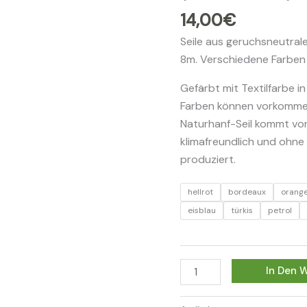
14,00
€
Seile aus geruchsneutra
8m. Verschiedene Farben z
Gefärbt mit Textilfarbe 
Farben können vorkommen.
Naturhanf-Seil kommt von 
klimafreundlich und ohn
produziert.
hellrot
bordeaux
orang
eisblau
türkis
petrol
HANF
In Den 
-
8m