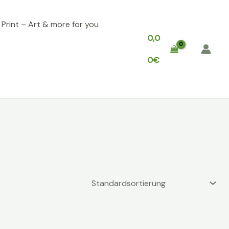
, Print – Art & more for you
0,0
0
€