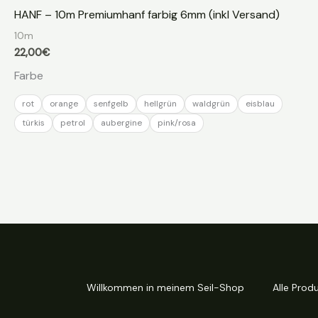
HANF – 10m Premiumhanf farbig 6mm (inkl Versand)
10m
22,00
€
Farbe
rot
orange
senfgelb
hellgrün
waldgrün
eisblau
türkis
petrol
aubergine
pink/rosa
Willkommen in meinem Seil-Shop
Alle Prod