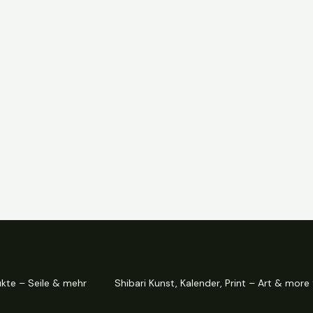
ukte – Seile & mehr
Shibari Kunst, Kalender, Print – Art & more