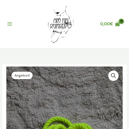
Zum
Inhalt
springen
0,00
€
Main
Menu
Angebot!