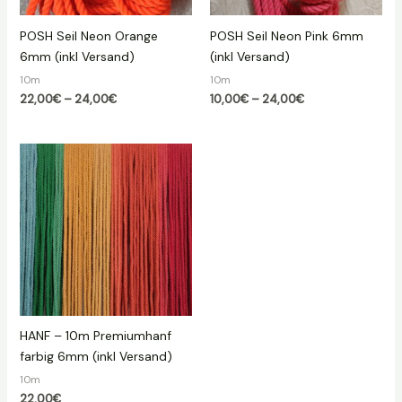
POSH Seil Neon Orange
POSH Seil Neon Pink 6mm
6mm (inkl Versand)
(inkl Versand)
10m
10m
Preisspanne:
Preisspanne:
22,00
€
–
24,00
€
10,00
€
–
24,00
€
22,00€
10,00€
bis
bis
24,00€
24,00€
HANF – 10m Premiumhanf
farbig 6mm (inkl Versand)
10m
22,00
€