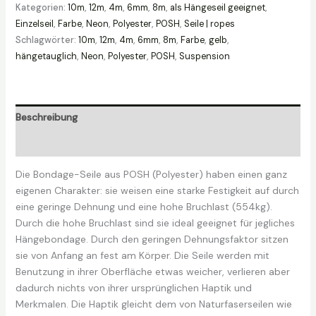
Kategorien:
10m
,
12m
,
4m
,
6mm
,
8m
,
als Hängeseil geeignet
,
6mm
Einzelseil
,
Farbe
,
Neon
,
Polyester
,
POSH
,
Seile | ropes
(inkl
Schlagwörter:
10m
,
12m
,
4m
,
6mm
,
8m
,
Farbe
,
gelb
,
Versand)
hängetauglich
,
Neon
,
Polyester
,
POSH
,
Suspension
Menge
Beschreibung
Zusätzliche Informationen
Die Bondage-Seile aus POSH (Polyester) haben einen ganz
eigenen Charakter: sie weisen eine starke Festigkeit auf durch
eine geringe Dehnung und eine hohe Bruchlast (554kg).
Durch die hohe Bruchlast sind sie ideal geeignet für jegliches
Hängebondage. Durch den geringen Dehnungsfaktor sitzen
sie von Anfang an fest am Körper. Die Seile werden mit
Benutzung in ihrer Oberfläche etwas weicher, verlieren aber
dadurch nichts von ihrer ursprünglichen Haptik und
Merkmalen. Die Haptik gleicht dem von Naturfaserseilen wie