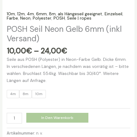
10m
,
12m
,
4m
,
6mm
,
8m
,
als Hängeseil geeignet
,
Einzelseil
,
Farbe
,
Neon
,
Polyester
,
POSH
,
Seile | ropes
POSH Seil Neon Gelb 6mm (inkl
Versand)
Preisspanne:
10,00
€
–
24,00
€
10,00€
Seile aus POSH (Polyester) in Neon-Farbe Gelb. Dicke 6mm.
bis
In verschiedenen Längen, je nachdem was vorrätig ist – bitte
24,00€
wählen. Bruchlast 554kg. Waschbar bis 30/40°. Weitere
Längen auf Anfrage.
4m
8m
10m
POSH
In Den Warenkorb
Seil
Neon
Artikelnummer:
n. v.
Gelb