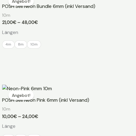
Angebot!
POSH Seil Neon Bundle 6mm (inkl Versand)
10m
Preisspanne:
21,00
€
–
48,00
€
21,00€
Längen
bis
48,00€
4m
8m
10m
Angebot!
POSH Seil Neon Pink 6mm (inkl Versand)
10m
Preisspanne:
10,00
€
–
24,00
€
10,00€
Länge
bis
24,00€