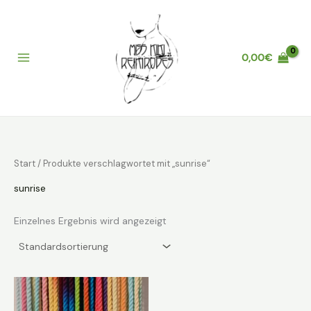
Zum
Inhalt
springen
0,00
€
Main
Menu
Start
/ Produkte verschlagwortet mit „sunrise“
sunrise
Einzelnes Ergebnis wird angezeigt