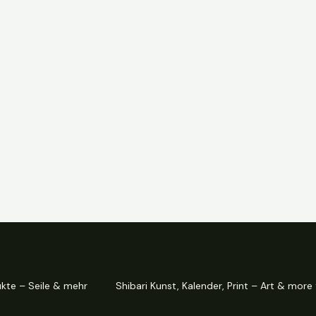
ukte – Seile & mehr
Shibari Kunst, Kalender, Print – Art & more