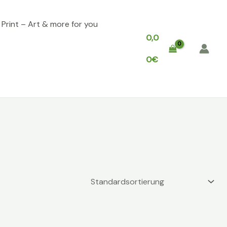
, Print – Art & more for you
0,0
0
€