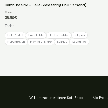
Bambusseide – Seile 6mm farbig (inkl Versand)
6mm
36,50
€
Farbe
Hell-Pastell
Pastell-Lila
Hubba-Bubba
Lollipop
Regenbogen
Flamingo-Bingo
Sunrise
Dschungel
Willkommen in meinem Seil-Shop
Alle Prod