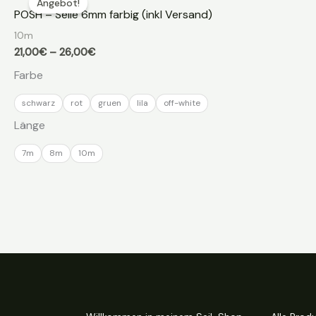
Angebot!
POSH – Seile 6mm farbig (inkl Versand)
10m
Preisspanne:
21,00
€
–
26,00
€
21,00€
Farbe
bis
26,00€
schwarz
rot
gruen
lila
off-white
Länge
7m
8m
10m