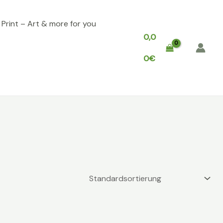
, Print – Art & more for you
0,0
0
€