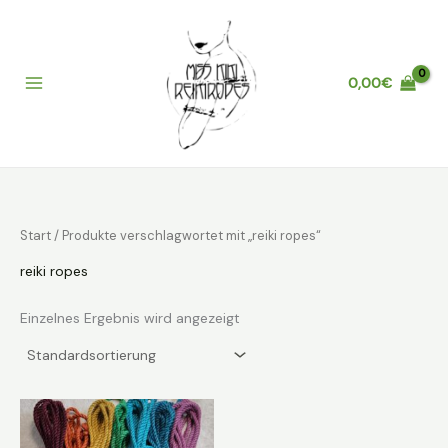
Zum
Inhalt
springen
0,00
€
Main
Menu
Start
/ Produkte verschlagwortet mit „reiki ropes“
reiki ropes
Einzelnes Ergebnis wird angezeigt