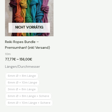
NICHT VORRÄTIG
Reiki Ropes Bundle –
Premiumhanf (inkl Versand)
10m
Preisspanne:
77,77
€
–
156,00
€
77,77€
Längen/Durchmesser
bis
156,00€
6mm Ø + 8m Länge
6mm Ø + 10m Länge
3mm Ø + 8m Länge
6mm Ø + 8m Länge + Schere
6mm Ø + 10m Länge + Schere