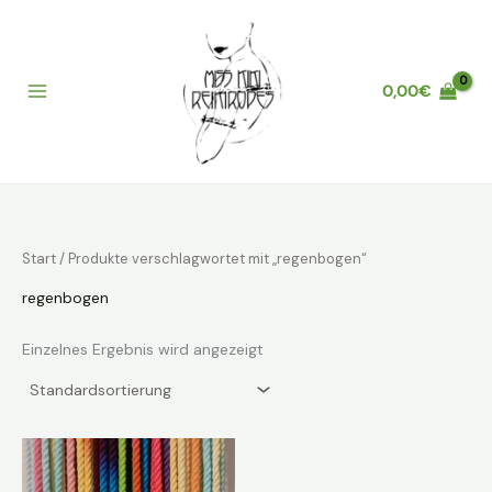
Zum
Inhalt
springen
0,00
€
Main
Menu
Start
/ Produkte verschlagwortet mit „regenbogen“
regenbogen
Einzelnes Ergebnis wird angezeigt