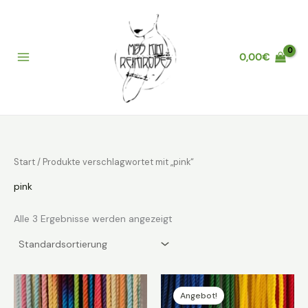
Zum
Inhalt
springen
0,00
€
Main
Menu
Start
/ Produkte verschlagwortet mit „pink“
pink
Alle 3 Ergebnisse werden angezeigt
Angebot!