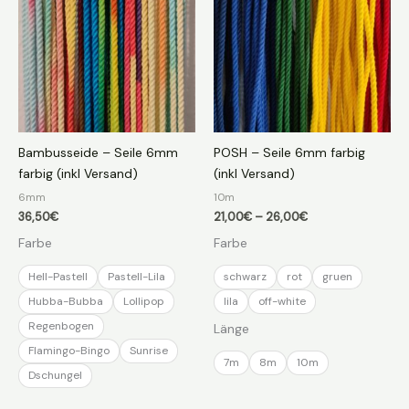
Bambusseide – Seile 6mm
POSH – Seile 6mm farbig
farbig (inkl Versand)
(inkl Versand)
6mm
10m
Preisspanne:
36,50
€
21,00
€
–
26,00
€
21,00€
Farbe
Farbe
bis
26,00€
Hell-Pastell
Pastell-Lila
schwarz
rot
gruen
Hubba-Bubba
Lollipop
lila
off-white
Regenbogen
Länge
Flamingo-Bingo
Sunrise
7m
8m
10m
Dschungel