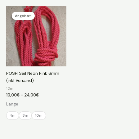
Angebot!
POSH Seil Neon Pink 6mm
(inkl Versand)
10m
Preisspanne:
10,00
€
–
24,00
€
10,00€
Länge
bis
24,00€
4m
8m
10m