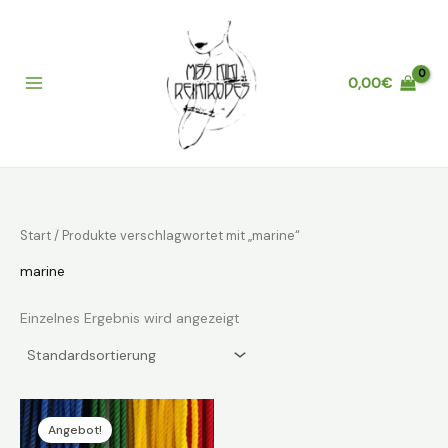
Zum
Inhalt
springen
0,00
€
Main
Menu
Start
/ Produkte verschlagwortet mit „marine“
marine
Einzelnes Ergebnis wird angezeigt
Angebot!