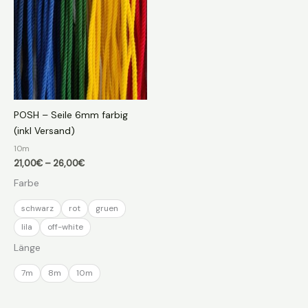
POSH – Seile 6mm farbig
(inkl Versand)
10m
Preisspanne:
21,00
€
–
26,00
€
21,00€
Farbe
bis
26,00€
schwarz
rot
gruen
lila
off-white
Länge
7m
8m
10m