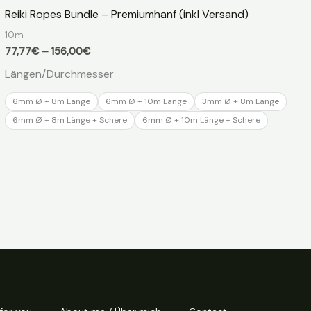
Reiki Ropes Bundle – Premiumhanf (inkl Versand)
10m
Preisspanne:
77,77
€
–
156,00
€
77,77€
Längen/Durchmesser
bis
156,00€
6mm Ø + 8m Länge
6mm Ø + 10m Länge
3mm Ø + 8m Länge
6mm Ø + 8m Länge + Schere
6mm Ø + 10m Länge + Schere