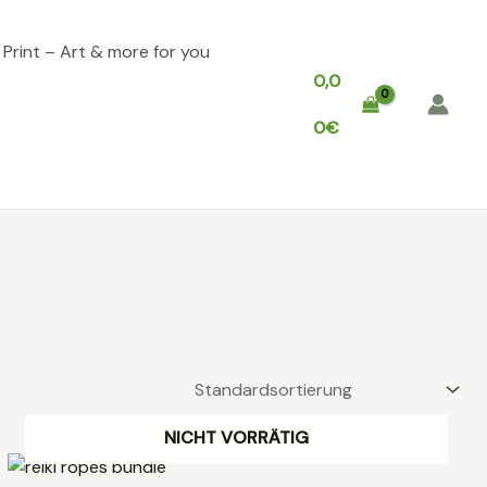
, Print – Art & more for you
0,0
0
€
NICHT VORRÄTIG