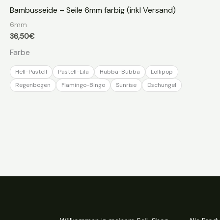
Bambusseide – Seile 6mm farbig (inkl Versand)
6mm
36,50
€
Farbe
Hell-Pastell
Pastell-Lila
Hubba-Bubba
Lollipop
Regenbogen
Flamingo-Bingo
Sunrise
Dschungel