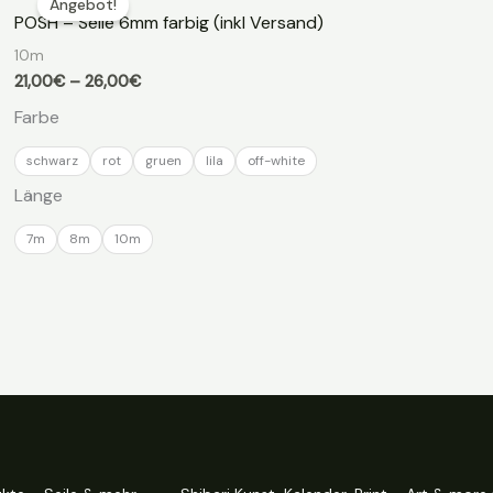
Angebot!
POSH – Seile 6mm farbig (inkl Versand)
10m
Preisspanne:
21,00
€
–
26,00
€
21,00€
Farbe
bis
26,00€
schwarz
rot
gruen
lila
off-white
Länge
7m
8m
10m