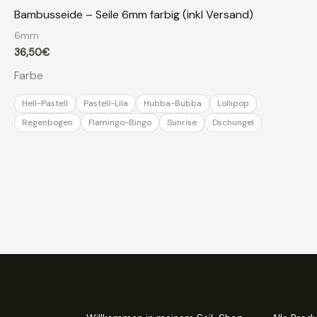
Bambusseide – Seile 6mm farbig (inkl Versand)
6mm
36,50
€
Farbe
Hell-Pastell
Pastell-Lila
Hubba-Bubba
Lollipop
Regenbogen
Flamingo-Bingo
Sunrise
Dschungel