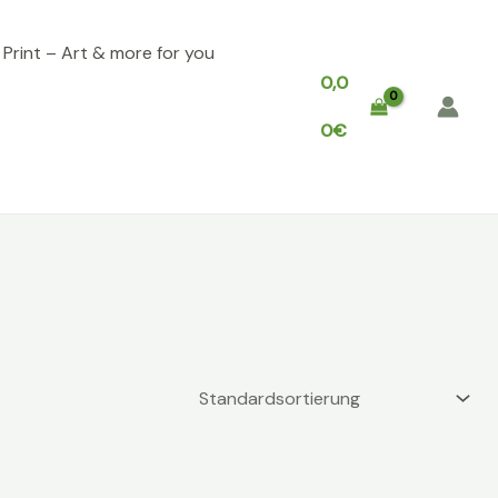
, Print – Art & more for you
0,0
0
€