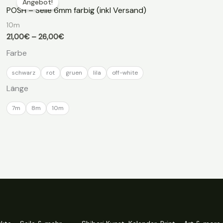
Angebot!
POSH – Seile 6mm farbig (inkl Versand)
10m
Preisspanne:
21,00
€
–
26,00
€
21,00€
Farbe
bis
26,00€
schwarz
rot
gruen
lila
off-white
Länge
7m
8m
10m