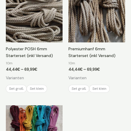
Polyester POSH 6mm
Premiumhanf 6mm
Starterset (inkl Versand)
Starterset (inkl Versand)
10m
10m
Preisspanne:
Preisspanne:
44,44
€
–
69,99
€
44,44
€
–
69,99
€
44,44€
44,44€
Varianten
Varianten
bis
bis
69,99€
69,99€
Set groß
Set klein
Set groß
Set klein