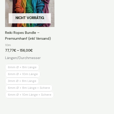
NICHT VORRÄTIG
Reiki Ropes Bundle –
Premiumhanf (inkl Versand)
10m
Preisspanne:
77,77
€
–
156,00
€
77,77€
Längen/Durchmesser
bis
156,00€
6mm Ø + 8m Länge
6mm Ø + 10m Länge
3mm Ø + 8m Länge
6mm Ø + 8m Länge + Schere
6mm Ø + 10m Länge + Schere