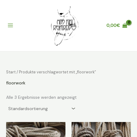
Zum
Inhalt
springen
0,00
€
Main
Menu
Start
/ Produkte verschlagwortet mit „floorwork“
floorwork
Alle 3 Ergebnisse werden angezeigt