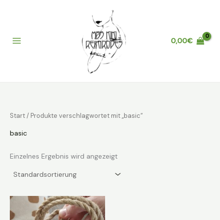
Zum
Inhalt
springen
0,00
€
Main
Menu
Start
/ Produkte verschlagwortet mit „basic“
basic
Einzelnes Ergebnis wird angezeigt