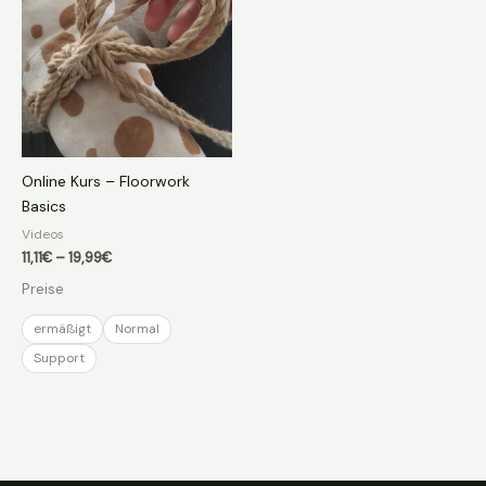
Online Kurs – Floorwork
Basics
Videos
Preisspanne:
11,11
€
–
19,99
€
11,11€
Preise
bis
19,99€
ermäßigt
Normal
Support