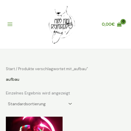
Zum
Inhalt
springen
0,00
€
Main
Menu
Start
/ Produkte verschlagwortet mit „aufbau“
aufbau
Einzelnes Ergebnis wird angezeigt