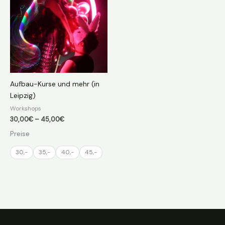
Aufbau-Kurse und mehr (in
Leipzig)
Workshops
Preisspanne:
30,00
€
–
45,00
€
30,00€
Preise
bis
45,00€
30,-
35,-
40,-
45,-