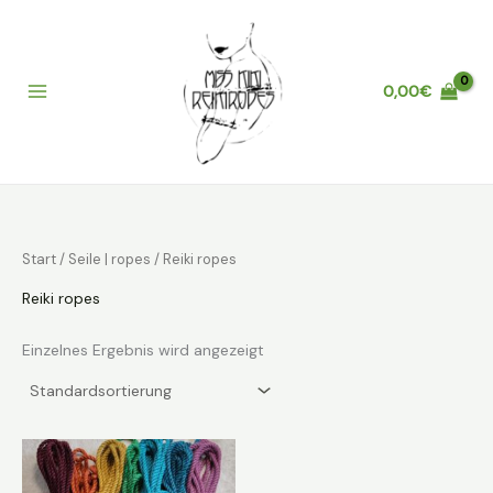
Zum
Inhalt
springen
0,00
€
Main
Menu
Start
/
Seile | ropes
/ Reiki ropes
Reiki ropes
Einzelnes Ergebnis wird angezeigt