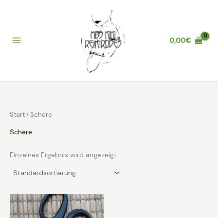
Zum
Inhalt
springen
0,00
€
Main
Menu
Start
/ Schere
Schere
Einzelnes Ergebnis wird angezeigt